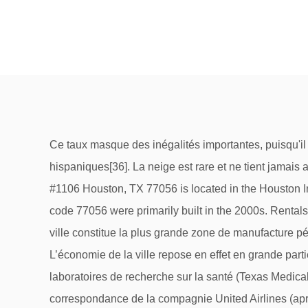
Ce taux masque des inégalités importantes, puisqu'il est de 28,6 % pour les Latinos et de 27,9 % pour les Afro-Américains contre 8,9 % pour les Blancs non hispaniques[36]. La neige est rare et ne tient jamais au sol. $239,900. Les pluies estivales s’abattent sous forme de forte et courte averses chaudes. 1600 Post Oak Blvd #1106 Houston, TX 77056 is located in the Houston Independent School District and the nearest school is Grady Middle School. Keller Williams Realty . Homes in ZIP code 77056 were primarily built in the 2000s. Rentals in 77056 are most commonly 1 bedrooms. La ville s'étale sur trois comtés dont le principal est le comté de Harris. La ville constitue la plus grande zone de manufacture pétrochimique du monde, y compris dans les domaines de caoutchouc synthétique, insecticides et produits fertilisants. L’économie de la ville repose en effet en grande partie sur les industries de transformation du pétrole. L'agglomération est dotée de la plus forte concentration de laboratoires de recherche sur la santé (Texas Medical Center). Cet article concerne la ville américaine du Texas. L'aéroport Bush est une des plates-formes de correspondance de la compagnie United Airlines (après la fusion de Continental Airlines avec cette dernière) dont le siège social se situe à Chicago. Le quartier culturel (Theatre District) abrite le Wortham Theater Center où se produisent le ballet et l'opéra de Houston. Le Centre Spatial est un endroit ludique où les visiteurs peuvent comprendre l'espace à travers différentes animations. Using any city in the list of unacceptable cities may result in delays. En 1996, il y avait environ 380 gangs et un peu plus de 8 000 membres ; dont environ 2 500 mineurs[49]. Selon les dernières estimations en 2016, l'agglomération comprend plus de 6,3 millions de personnes sur neuf comtés, ce qui en fait la 5e du pays. Petite ville en soi, le Medical Center a aussi son lot de gratte-ciels, le plus reconnaissable d'entre eux est probablement le St Luke Hospital de l'architecte César Pelli qui fait penser, toutes proportions gardées (celui-ci ne mesure que 96 mètres de haut), aux fameuses Tours Petronas de Kuala Lumpur en Malaisie du même architecte. Liés à la Menil, et dans le même quartier, se trouvent la Rothko Chapel (une chapelle multiconfessionnelle dont les murs sont recouverts d'œuvres de très grande dimension de l'artiste), la Byzantine Fresco Chapel (une chapelle contemporaine qui a été créée spécialement pour abriter des fresques byzantines de Chypre menacées de disparition), l'annexe Cy Twombly qui est consacrée uniquement aux œuvres de cet artiste et enfin une exposition permanente de trois œuvres de lumière de l'artiste Dan Flavin dans un supermarché évidé et reconverti. 3505 Sage Rd UNIT 2709, Houston, TX 77056. Hyatt Place Houston Galleria - Houston - 10 photos, 1112 avis d'utilisateurs. 2400 Mccue Road #329 Houston TX 77056 was recently sold. 1900 Yorktown Street #830 Houston TX 77056 is listed for rent for $1,524. View listing details for the apartment for rent at 2525 Mc Cue Rd, Houston, TX 77056 that includes 1 bed, 1 bath, and 643 Sq. Un des bâtiments du musée est signé Ludwig Mies van der Rohe. It was on the market for 47 days, which is 26% lower than the 64-days median in Houston. On peut y trouver de nombreuses activités interactives, ainsi qu'un historique autour de la conquête de l'espace[38]. This listing's school distric